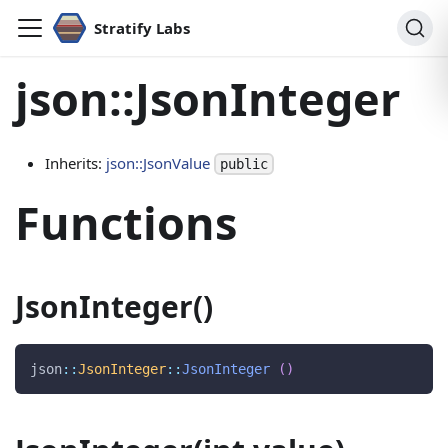
Stratify Labs
json::JsonInteger
Inherits:
json::JsonValue
public
Functions
JsonInteger()
json
::
JsonInteger
::
JsonInteger
(
)