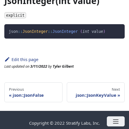
JsonInteger(int value)
explicit
json
::
JsonInteger
::
JsonInteger
(
int
 value
)
Edit this page
Last updated
on
3/11/2022
by
Tyler Gilbert
Previous
Next
«
json::JsonFalse
json::JsonKeyValue
»
Copyright © 2022 Stratify Labs, Inc.